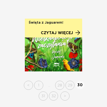
Święta z Jaguarem!
CZYTAJ WIĘCEJ
30
<
1
28
29
...
31
32
>