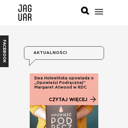
FACEBOOK
AKTUALNOŚCI
Ewa Holewińska opowiada o
„Opowieści Podręcznej”
Margaret Atwood w RDC
CZYTAJ WIĘCEJ