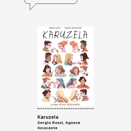
Karuzela
Sergio Rossi
,
Agnese
Innocente