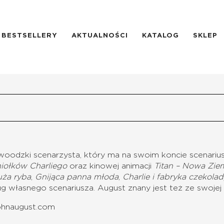
BESTSELLERY
AKTUALNOŚCI
KATALOG
SKLEP
woodzki scenarzysta, który ma na swoim koncie scenariu
iołków Charliego
oraz kinowej animacji
Titan – Nowa Zie
ża ryba
,
Gnijąca panna młoda
,
Charlie i fabryka czekola
 własnego scenariusza. August znany jest też ze swojej d
johnaugust.com