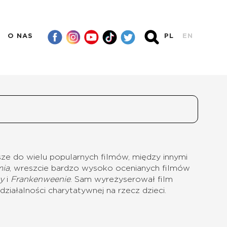
O NAS
PL
EN
sze do wielu popularnych filmów, między innymi
mia
, wreszcie bardzo wysoko ocenianych filmów
dy
i
Frankenweenie
. Sam wyreżyserował film
ziałalności charytatywnej na rzecz dzieci.