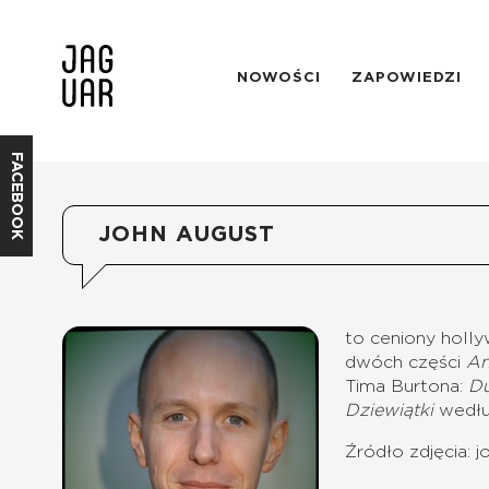
NOWOŚCI
ZAPOWIEDZI
FACEBOOK
JOHN AUGUST
to ceniony holly
dwóch części
An
Tima Burtona:
Du
Dziewiątki
według
Źródło zdjęcia: 