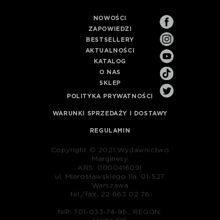
NOWOŚCI
ZAPOWIEDZI
BESTSELLERY
AKTUALNOŚCI
KATALOG
O NAS
SKLEP
POLITYKA PRYWATNOŚCI
WARUNKI SPRZEDAŻY I DOSTAWY
REGULAMIN
Copyright © 2021 Wydawnictwo
Marginesy
KRS: 0000416091
ul. Mierosławskiego 11a, 01-527
Warszawa
tel./fax. 22 663 02 76
NIP: 701-033-74-95 , REGON: