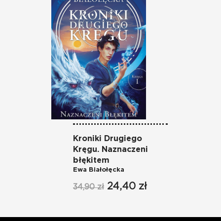
Kroniki Drugiego
Kr
Kręgu. Naznaczeni
Kr
Ew
błękitem
Ewa Białołęcka
34
24,40 zł
34,90 zł