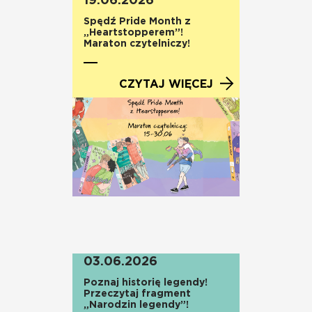
19.06.2026
Spędź Pride Month z
„Heartstopperem”!
Maraton czytelniczy!
CZYTAJ WIĘCEJ
03.06.2026
Poznaj historię legendy!
Przeczytaj fragment
„Narodzin legendy”!