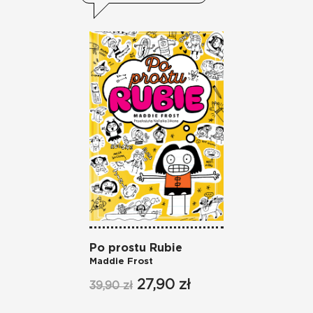
Po prostu Rubie
Dayb
Maddie Frost
Autu
27,90 zł
39,90 zł
59,90