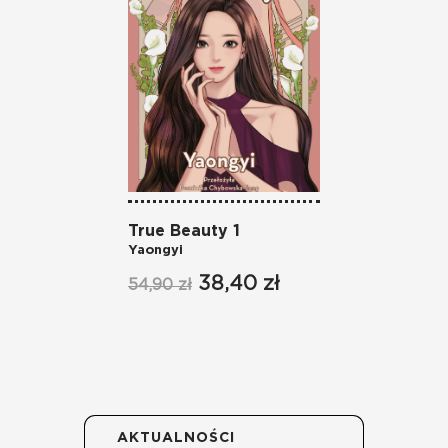
True Beauty 1
Cień
Yaongyi
1
Micha
38,40 zł
54,90 zł
54,90
AKTUALNOŚCI