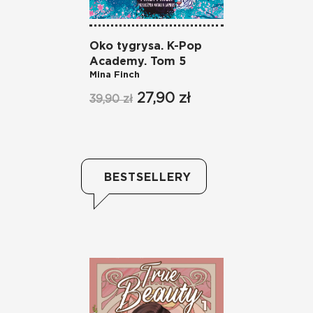
Oko tygrysa. K-Pop
Melo
Academy. Tom 5
Acad
Mina Finch
Mina 
27,90 zł
39,90 zł
39,90
BESTSELLERY