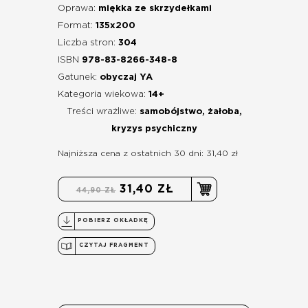
Oprawa:
miękka ze skrzydełkami
Format:
135x200
Liczba stron:
304
ISBN
978-83-8266-348-8
Gatunek:
obyczaj YA
Kategoria wiekowa:
14+
Treści wrażliwe:
samobójstwo, żałoba,
kryzys psychiczny
Najniższa cena z ostatnich 30 dni: 31,40 zł
31,40 ZŁ
44,90 ZŁ
POBIERZ OKŁADKĘ
CZYTAJ FRAGMENT