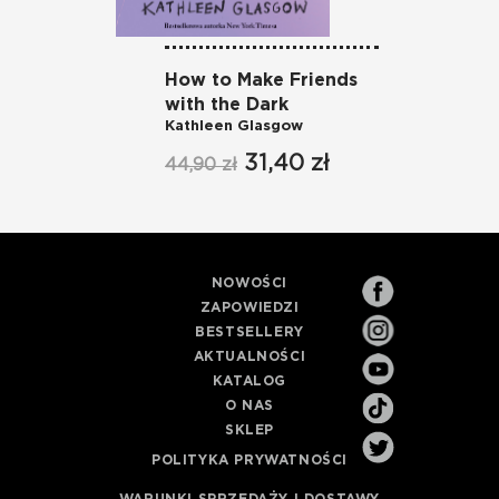
How to Make Friends
Yo
Ka
with the Dark
Kathleen Glasgow
49
31,40 zł
44,90 zł
NOWOŚCI
ZAPOWIEDZI
BESTSELLERY
AKTUALNOŚCI
KATALOG
O NAS
SKLEP
POLITYKA PRYWATNOŚCI
WARUNKI SPRZEDAŻY I DOSTAWY