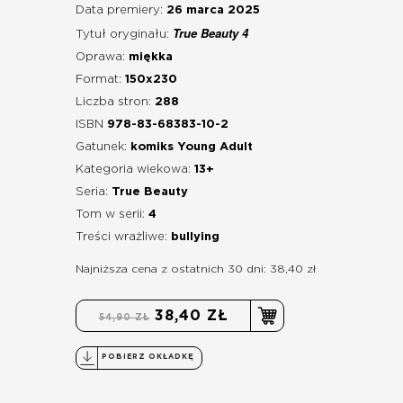
Data premiery:
26 marca 2025
True Beauty 4
Tytuł oryginału:
Oprawa:
miękka
Format:
150x230
Liczba stron:
288
ISBN
978-83-68383-10-2
Gatunek:
komiks Young Adult
Kategoria wiekowa:
13+
Seria:
True Beauty
Tom w serii:
4
Treści wrażliwe:
bullying
Najniższa cena z ostatnich 30 dni: 38,40 zł
38,40 ZŁ
54,90 ZŁ
POBIERZ OKŁADKĘ