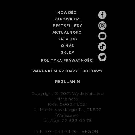
NOWOŚCI
ZAPOWIEDZI
BESTSELLERY
AKTUALNOŚCI
KATALOG
O NAS
SKLEP
POLITYKA PRYWATNOŚCI
WARUNKI SPRZEDAŻY I DOSTAWY
REGULAMIN
Copyright © 2021 Wydawnictwo
Marginesy
KRS: 0000416091
ul. Mierosławskiego 11a, 01-527
Warszawa
tel./fax. 22 663 02 76
NIP: 701-033-74-95 , REGON: