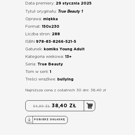
Data premiery:
29 stycznia 2025
True Beauty 1
Tytuł oryginału:
Oprawa:
miękka
Format:
150x230
Liczba stron:
288
ISBN
978-83-8266-521-5
Gatunek:
komiks Young Adult
Kategoria wiekowa:
13+
Seria:
True Beauty
Tom w serii:
1
Treści wrażliwe:
bullying
Najniższa cena z ostatnich 30 dni: 38,40 zł
38,40 ZŁ
54,90 ZŁ
POBIERZ OKŁADKĘ