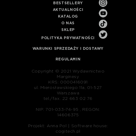
BESTSELLERY
AKTUALNOŚCI
KATALOG
O NAS
SKLEP
POLITYKA PRYWATNOŚCI
WARUNKI SPRZEDAŻY I DOSTAWY
REGULAMIN
Copyright © 2021 Wydawnictwo
Marginesy
KRS: 0000416091
ul. Mierosławskiego 11a, 01-527
Warszawa
tel./fax. 22 663 02 76
NIP: 701-033-74-95 , REGON:
14606375
Projekt: Anna Pol |
Software house:
cogitech.pl