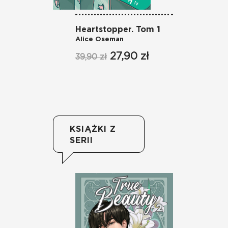
Heartstopper. Tom 1
He
Alice Oseman
Al
27,90 zł
39,90 zł
39
KSIĄŻKI Z
SERII