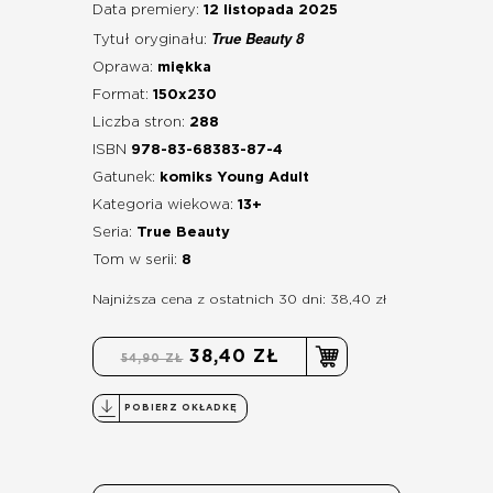
Data premiery:
12 listopada 2025
True Beauty 8
Tytuł oryginału:
Oprawa:
miękka
Format:
150x230
Liczba stron:
288
ISBN
978-83-68383-87-4
Gatunek:
komiks Young Adult
Kategoria wiekowa:
13+
Seria:
True Beauty
Tom w serii:
8
Najniższa cena z ostatnich 30 dni: 38,40 zł
38,40 ZŁ
54,90 ZŁ
POBIERZ OKŁADKĘ