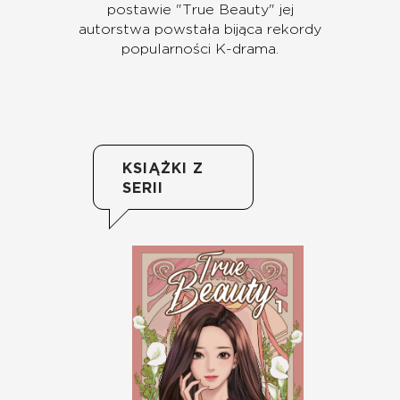
postawie "True Beauty" jej
autorstwa powstała bijąca rekordy
popularności K-drama.
KSIĄŻKI Z
SERII