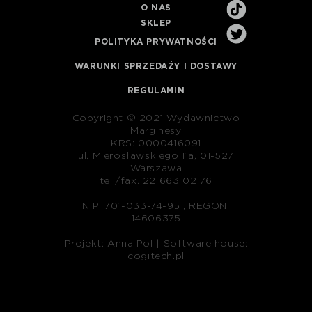
O NAS
SKLEP
POLITYKA PRYWATNOŚCI
WARUNKI SPRZEDAŻY I DOSTAWY
REGULAMIN
Copyright © 2021 Wydawnictwo
Marginesy
KRS: 0000416091
ul. Mierosławskiego 11a, 01-527
Warszawa
tel./fax. 22 663 02 76
NIP: 701-033-74-95 , REGON:
14606375
Projekt: Anna Pol |
Software house:
cogitech.pl