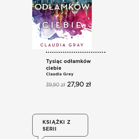
Tysiąc odłamków
Ne
Ma
ciebie
Claudia Grey
37
27,90 zł
39,90 zł
KSIĄŻKI Z
SERII