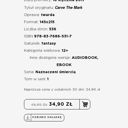
Data premiery:
18 stycznia 2017
Carve The Mark
Tytuł oryginału:
Oprawa:
twarda
Format:
145x215
Liczba stron:
536
ISBN
978-83-7686-531-7
Gatunek:
fantasy
Kategoria wiekowa:
12+
Inne dostępne wersje:
AUDIOBOOK,
EBOOK
Seria:
Naznaczeni śmiercią
Tom w serii:
1
Najniższa cena z ostatnich 30 dni: 34,90 zł
34,90 ZŁ
49,90 ZŁ
POBIERZ OKŁADKĘ