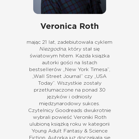
Veronica Roth
mając 21 lat, zadebiutowała cyklem
Niezgodna
, który stał się
światowym hitem. Każda książka
autorki gości na listach
bestsellerów „New York Timesa”,
„Wall Street Journal” czy „USA
Today”. Wszystkie zostały
przetłumaczone na ponad 30
języków i odniosły
międzynarodowy sukces.
Czytelnicy Goodreads dwukrotnie
wybrali powieść Veroniki Roth
ulubioną książką roku w kategorii
Young Adult Fantasy & Science
Fiction. Autorka już doczekała się