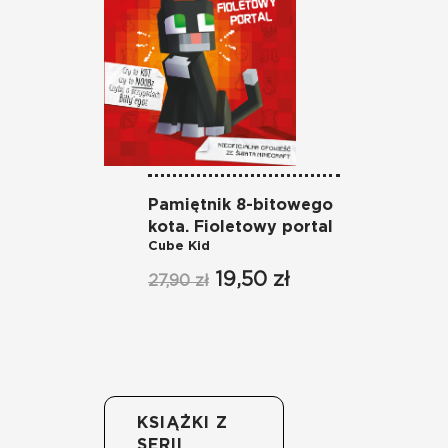
Pamiętnik 8-bitowego
Pa
kota. Fioletowy portal
ko
Cube Kid
Cu
19,50 zł
27,90 zł
27
KSIĄŻKI Z
SERII