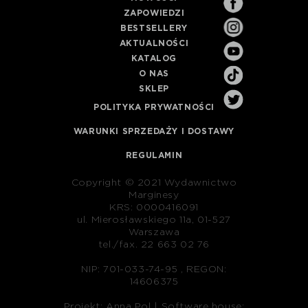
ZAPOWIEDZI
BESTSELLERY
AKTUALNOŚCI
KATALOG
O NAS
SKLEP
POLITYKA PRYWATNOŚCI
WARUNKI SPRZEDAŻY I DOSTAWY
REGULAMIN
Copyright © 2021 Wydawnictwo
Marginesy
KRS: 0000416091
ul. Mierosławskiego 11a, 01-527
Warszawa
tel./fax. 22 663 02 76
NIP: 701-033-74-95 , REGON:
14606375
Projekt: Anna Pol |
Software house: