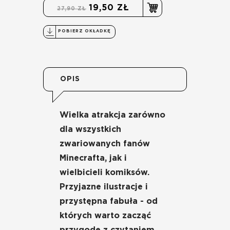
19,50 ZŁ
27,90 ZŁ
POBIERZ OKŁADKĘ
OPIS
Wielka atrakcja zarówno
dla wszystkich
zwariowanych fanów
Minecrafta, jak i
wielbicieli komiksów.
Przyjazne ilustracje i
przystępna fabuła - od
których warto zacząć
przygodę z czytaniem.