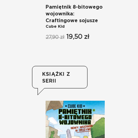
Pamiętnik 8-bitowego
Pa
wojownika:
wo
Craftingowe sojusze
di
Cube Kid
Cu
19,50 zł
27,90 zł
27
KSIĄŻKI Z
SERII