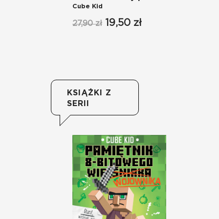
Cube Kid
Cu
19,50 zł
27,90 zł
27
KSIĄŻKI Z
SERII