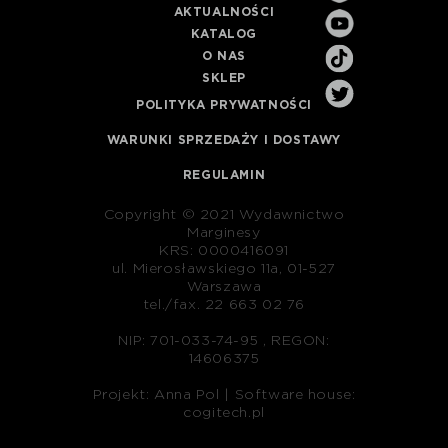
AKTUALNOŚCI
KATALOG
O NAS
SKLEP
POLITYKA PRYWATNOŚCI
WARUNKI SPRZEDAŻY I DOSTAWY
REGULAMIN
Copyright © 2021 Wydawnictwo
Marginesy
KRS: 0000416091
ul. Mierosławskiego 11a, 01-527
Warszawa
tel./fax. 22 663 02 76
NIP: 701-033-74-95 , REGON:
14606375
Projekt: Anna Pol |
Software house:
cogitech.pl