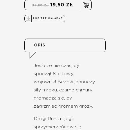
19,50 ZŁ
27,90 ZŁ
POBIERZ OKŁADKĘ
OPIS
Jeszcze nie czas, by
spoczął 8-bitowy
wojownik! Bezoki jednoczy
siły mroku, czarne chmury
gromadzą się, by
zagrzmieć gromem grozy.
Drogi Runta i jego
sprzymierzeńców się