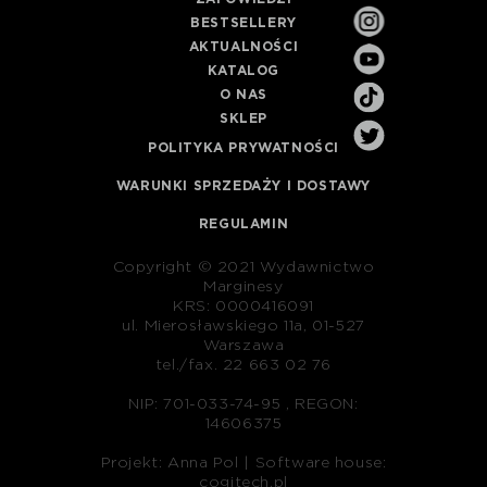
BESTSELLERY
AKTUALNOŚCI
KATALOG
O NAS
SKLEP
POLITYKA PRYWATNOŚCI
WARUNKI SPRZEDAŻY I DOSTAWY
REGULAMIN
Copyright © 2021 Wydawnictwo
Marginesy
KRS: 0000416091
ul. Mierosławskiego 11a, 01-527
Warszawa
tel./fax. 22 663 02 76
NIP: 701-033-74-95 , REGON:
14606375
Projekt: Anna Pol |
Software house:
cogitech.pl