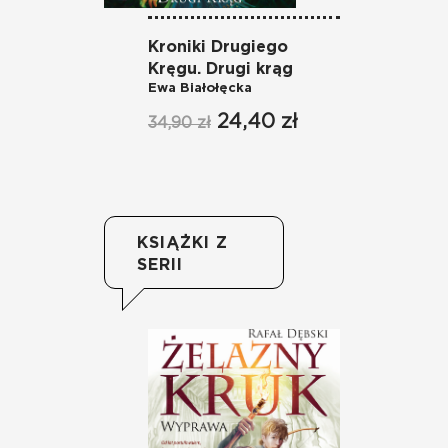
Kroniki Drugiego
Có
Je
Kręgu. Drugi krąg
Ewa Białołęcka
37
24,40 zł
34,90 zł
KSIĄŻKI Z
SERII