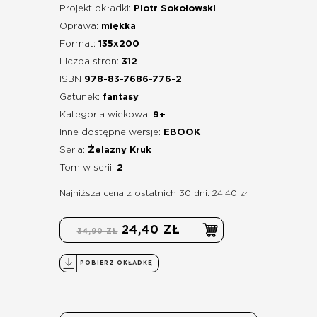
Projekt okładki:
Piotr Sokołowski
Oprawa:
miękka
Format:
135x200
Liczba stron:
312
ISBN
978-83-7686-776-2
Gatunek:
fantasy
Kategoria wiekowa:
9+
Inne dostępne wersje:
EBOOK
Seria:
Żelazny Kruk
Tom w serii:
2
Najniższa cena z ostatnich 30 dni: 24,40 zł
24,40 ZŁ
34,90 ZŁ
POBIERZ OKŁADKĘ