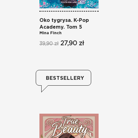
Oko tygrysa. K-Pop
Melo
Academy. Tom 5
Acad
Mina Finch
Mina 
27,90 zł
39,90 zł
39,90
BESTSELLERY