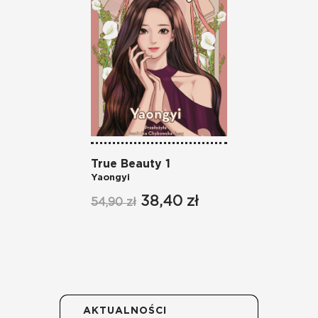
True Beauty 1
Cień
Yaongyi
1
Micha
38,40 zł
54,90 zł
54,90
AKTUALNOŚCI