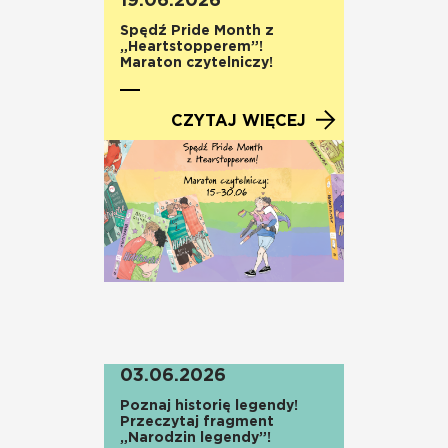
19.06.2026
Spędź Pride Month z
„Heartstopperem”!
Maraton czytelniczy!
CZYTAJ WIĘCEJ
03.06.2026
Poznaj historię legendy!
Przeczytaj fragment
„Narodzin legendy”!