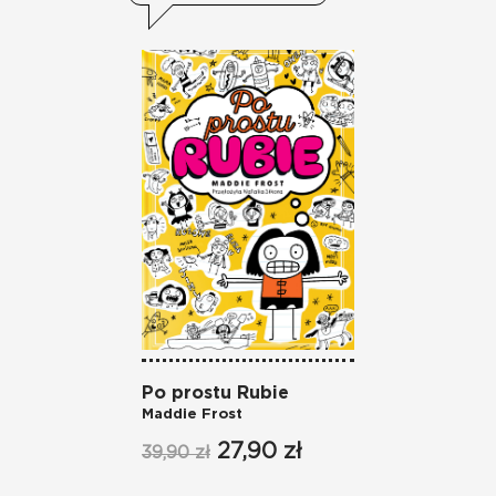
Po prostu Rubie
Dayb
Maddie Frost
Autu
27,90 zł
39,90 zł
59,90